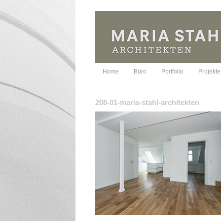
Home
Büro
Portfolio
Projekte
208-01-maria-stahl-architekten