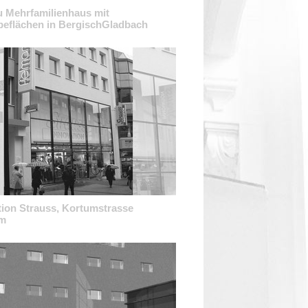
 Mehrfamilienhaus mit
eflächen in BergischGladbach
tion Strauss, Kortumstrasse
m