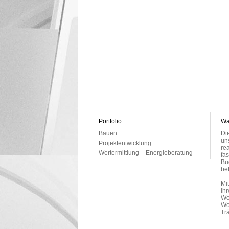
Portfolio:
Wa
Bauen
Di
un
Projektentwicklung
re
Wertermittlung – Energieberatung
fa
Bu
be
Mi
Ih
Wo
Wo
Tr