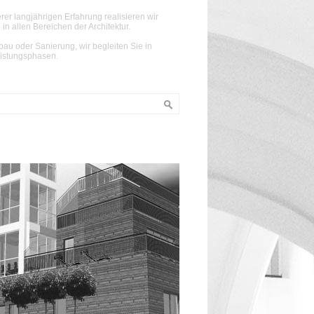
rer langjährigen Erfahrung realisieren wir
 in allen Bereichen der Architektur.
au oder Sanierung, wir begleiten Sie in
eistungsphasen.