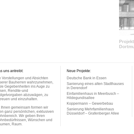
Projek
Dortm
s uns antreibt:
Neue Projekte:
e Vorstellungen und Absichten
Deutsche Bank in Essen
serer Bauherren wahrzunehmen,
Sanierung eines alten Stadthauses
ale Gegebenheiten ins Auge zu
in Derendorf
ssen, Rendite-und
Einfamilienhaus in Meerbusch –
dgetvorgaben abzuwägen, zu
Hildegundisallee
treuen und einzuhalten.
Koppermann – Gewerbebau
t Ihnen gemeinsam formen wir
Sanierung Mehrfamilienhaus
ren ganz persönlichen, exklusiven
Düsseldorf – Grafenberger Allee
hnbereich. Wir geben Ihren
hnbedürfnissen, Wünschen und
äumen, Raum.