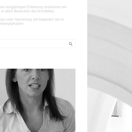
rer langjährigen Erfahrung realisieren wir
 in allen Bereichen der Architektur.
au oder Sanierung, wir begleiten Sie in
eistungsphasen.