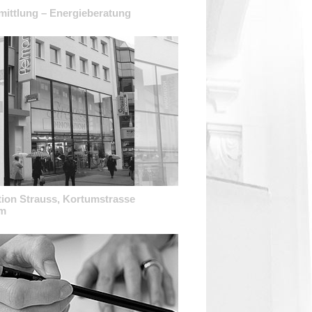
mittlung – Energieberatung
tion Strauss, Kortumstrasse
m