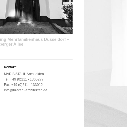
ung Mehrfamilienhaus Düsseldorf –
berger Allee
Kontakt:
MARIA STAHL Architekten
Tel: +49 (0)211 - 1365277
Fax: +49 (0)211 - 133012
info@m-stahl-architekten.de