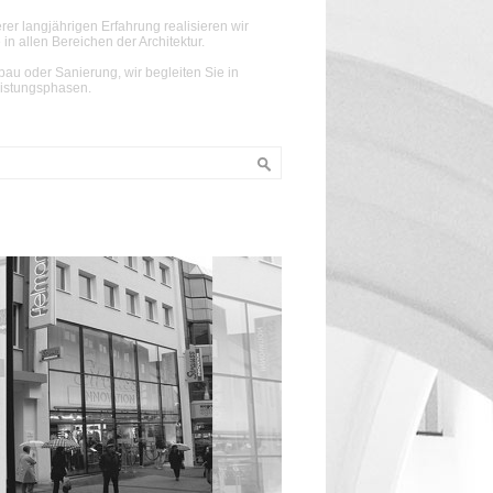
rer langjährigen Erfahrung realisieren wir
 in allen Bereichen der Architektur.
au oder Sanierung, wir begleiten Sie in
eistungsphasen.