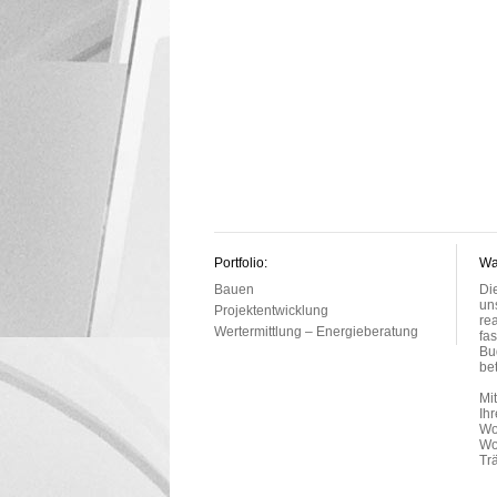
Portfolio:
Wa
Bauen
Di
un
Projektentwicklung
re
Wertermittlung – Energieberatung
fa
Bu
be
Mi
Ih
Wo
Wo
Tr