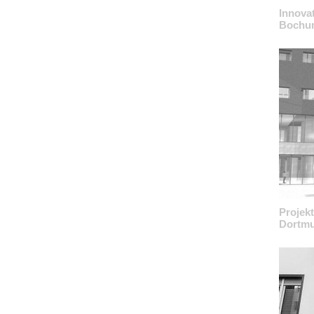
Innova
Bochu
Projek
Dortm