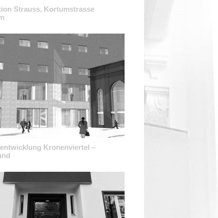
tion Strauss, Kortumstrasse
m
tentwicklung Kronenviertel –
und