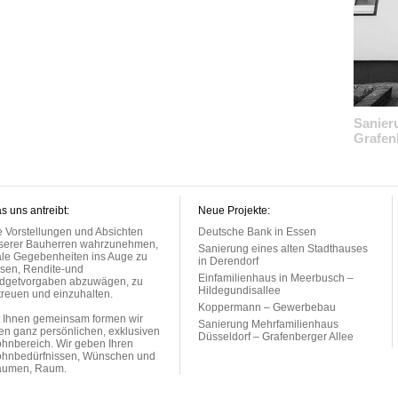
Sanier
Grafen
s uns antreibt:
Neue Projekte:
e Vorstellungen und Absichten
Deutsche Bank in Essen
serer Bauherren wahrzunehmen,
Sanierung eines alten Stadthauses
ale Gegebenheiten ins Auge zu
in Derendorf
ssen, Rendite-und
Einfamilienhaus in Meerbusch –
dgetvorgaben abzuwägen, zu
Hildegundisallee
treuen und einzuhalten.
Koppermann – Gewerbebau
t Ihnen gemeinsam formen wir
Sanierung Mehrfamilienhaus
ren ganz persönlichen, exklusiven
Düsseldorf – Grafenberger Allee
hnbereich. Wir geben Ihren
hnbedürfnissen, Wünschen und
äumen, Raum.