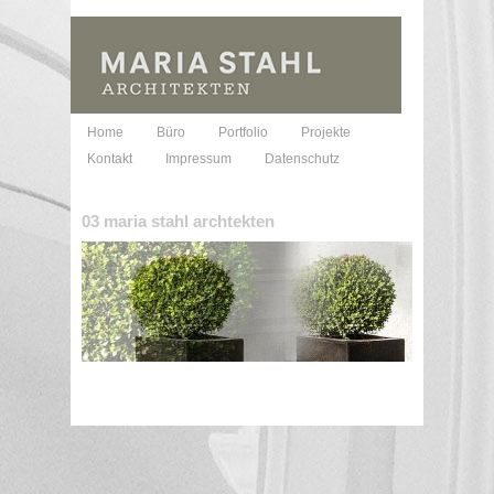
Home
Büro
Portfolio
Projekte
Kontakt
Impressum
Datenschutz
03 maria stahl archtekten